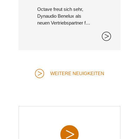
Octave freut sich sehr,
Dynaudio Benelux als
neuen Vertriebspartner für
Belgien, die Niederlande
und Luxemburg
bekanntgeben zu dürfen.
WEITERE NEUIGKEITEN
FILTER 3-P