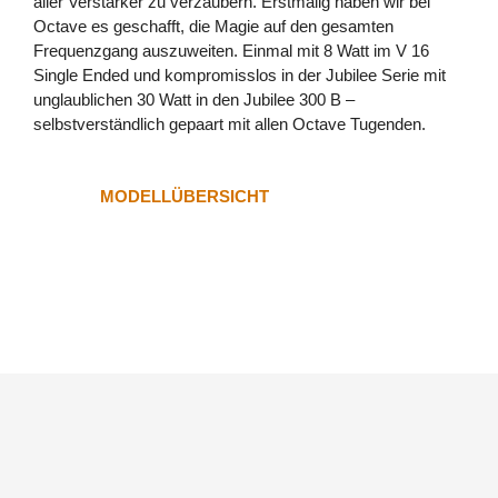
aller Verstärker zu verzaubern. Erstmalig haben wir bei
Octave es geschafft, die Magie auf den gesamten
JUBILEE CLASS A
Frequenzgang auszuweiten. Einmal mit 8 Watt im V 16
Single Ended und kompromisslos in der Jubilee Serie mit
V 70 CLASS A
unglaublichen 30 Watt in den Jubilee 300 B –
NEU
selbstverständlich gepaart mit allen Octave Tugenden.
JUBILEE MONO ULTIMATE
MODELLÜBERSICHT
V 70 SE