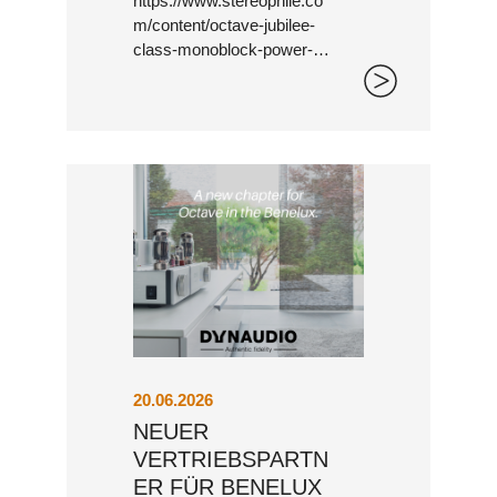
https://www.stereophile.co
m/content/octave-jubilee-
class-monoblock-power-
BLACK BOX PREAMP
amplifier
20.06.2026
NEUER
PHONO EQ.2
VERTRIEBSPARTN
ER FÜR BENELUX